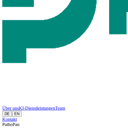
Über uns
KI-Dienstleistungen
Team
DE
EN
Kontakt
PathoPan